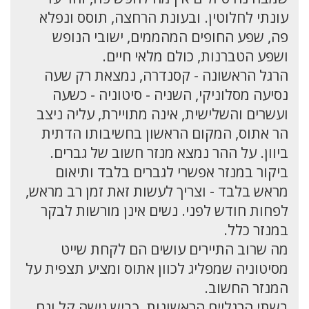
עונתי לחלוטין. ובעונת הרחצה, תוסס ונפלא
פה, שפע החופים המהממים, ישובי הנופש
ושפע הטברנות, כולם מלאי חיים.
הרגל הראשונה - קסנדרה, נמצאת רק שעה
נסיעה מסלוניקי, השניה - סיטוניה - כשעה
ועשרים והשלישית, אינה מתויירת, עליה ניצב
הר אתוס, המקום הראשון בחשיבותו הדתית
ביוון. על ההר נמצא מנזר חשוב של גברים.
ביקור במנזר אפשרי לגברים בלבד ותיאום
מראש בלבד - וצריך לעשות זאת זמן רב מראש,
לפחות חודש לפני. נשים אינן מורשות לבקר
במנזר כלל.
מה שרוב התיירים עושים הם לקחת שייט
מסיטוניה שמפליג לכוון אתוס ומציע תצפית על
המנזר החשוב.
בשתי הרגליים הראשונות, כביש גישה קל ונח