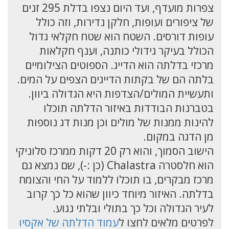
צפרות מועדף, ועד היום נצפו בדלת 295 זנים
של ציפורים ועופות, חלקן נדירות, וזה כולל
עופות דורסים. השטח הוא שטח חקלאי גדול
הכולל בעיקר גידולי כותנה, וענף חקלאות
מרכזי בדלתה הוא הדייג. הספוטים הצילומיים
בלתה הם של בקתות הדייגים הצפים על המים.
ותעשיית המולים/הצדפות היא הגדולה ביוון.
בטברנות הבודדות באיזור הדלתה תוכלו
להינות ממנות של מולים וכן מנות דג נוספות
מן הדגה במקום.
הישוב הסמוך, והוא רק 20 דקות ממרכז סלוניקי
הוא חלסטרה Chalastra (כן :-), שם נמצא גם
מרכז מבקרים, בו תוכלו ללמוד על החי והצומח
בדלתה. האיזור מיוחד כיוון שהוא כל כך קרוב
לעיר הגדולה וכל כך בתולי ובלתי נגוע.
לפרטים מלאים לחצו ל
עמוד הדלתה של אקסיו