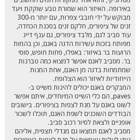
באירופה. האיזור הוא שמורת טבע שוקקת ויעד
מבוקש על ידי חובבי צפרות, עם יותר מ-300
זנים של ציפורים, חלקם זנים בסכנת הכחדה,
עוד סביב לגם, מלבד ציפורים, גם ענף דייג
מפותח בזכות עשירות הדגה באגם, וכן בהמות
הרועות בר באיזור: באפלו, פחות חופש, סוסי
בר. מסביב לאגם אפשר למצוא כמה טברנות
שמתמחות בדגה מן האגם, אחת המנות
הייחודיות לאיזור הוא הצלופח.
המבקרים באגם יכולים להינות משייט ב-
paves, הם כלי השייט המיוחדים, איתם אפשר
לשוט באגם על מנת לצפות בציפורים. בישובים
הבודדים השוכנים לשפת האגם, תוכלו לשכור
אופניים ולצאת לסיור רכוב סביב.
מסביב לאגם תמצאו גם מגדלי תצפית, אליהם
ניתן לעלות עצמאית על מנת לצפות בציפורים,