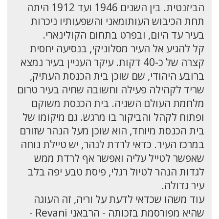
הביזנטית. בין השנים 1946 ועד 1912 היתה
תחת הכיבוש העותומאני והשפעותיו ניכרות
בעיר עד היום, ובפרט בתחום הקולינארי.
קל להגיע אל העיר מסלוניקי, בנסיעה יחסית
קצרה של כ-40 דקות. עיקר העניין בעיר נמצא
ברובע היהודי, שם שוכן בית הכנסת העתיק,
שריד לקהילה פעילה וחשובה שחיה בעיר טרום
מלחמת העולם השניה. בית הכנסת משוקם
ופתוח לקהל והביקור בו מרגש. גם מיקומו של
בית הכנסת מיוחד, הוא שוכן מעל הנהר שזורם
במרכז העיר. כדאי לרדת לנהר, יש טיילת נוחה
שאפשר לטייל עליה ואפשר אף לרדת ממש
לגדות הנהר לטיול רגלי, פיסת טבע יפה בלב
עיר גדולה.
עוד משהו שכדאי לדעת על וריה, זה העוגה
שהיא מפורסמת בזכותה - הרבאני Revani -