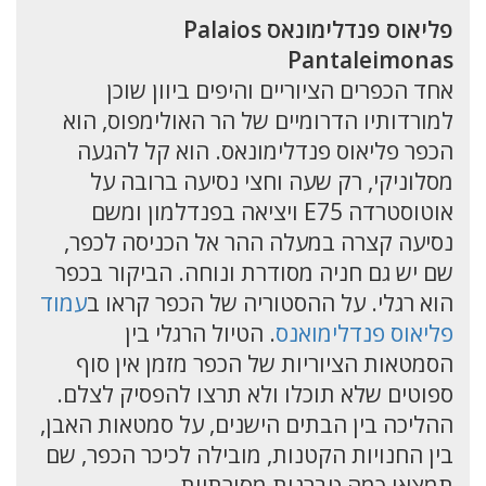
פליאוס פנדלימונאס Palaios
Pantaleimonas
אחד הכפרים הציוריים והיפים ביוון שוכן
למורדותיו הדרומיים של הר האולימפוס, הוא
הכפר פליאוס פנדלימונאס. הוא קל להגעה
מסלוניקי, רק שעה וחצי נסיעה ברובה על
אוטוסטרדה E75 ויציאה בפנדלמון ומשם
נסיעה קצרה במעלה ההר אל הכניסה לכפר,
שם יש גם חניה מסודרת ונוחה. הביקור בכפר
הוא רגלי. על ההסטוריה של הכפר קראו ב
עמוד
פליאוס פנדלימואנס
. הטיול הרגלי בין
הסמטאות הציוריות של הכפר מזמן אין סוף
ספוטים שלא תוכלו ולא תרצו להפסיק לצלם.
ההליכה בין הבתים הישנים, על סמטאות האבן,
בין החנויות הקטנות, מובילה לכיכר הכפר, שם
תמצאו כמה טברנות מסורתיות.