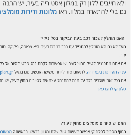
ולא חייבים ללון רק במלון אסטוריה בעיר, יש הרבה 
גם בלי להתארח במלוו. ראו
מלונות ודירות מומלצים
האם מומלץ לשכור רכב בעת הביקור בסלוניקי?
מאד לא נח ולא מומלץ להתנייד עם רכב במרכז העיר. היא צפופה, פקוקה וסובלת
יקר.
אם אתם מתכננים לטייל מחוץ לעיר יש אפשרות לקחת נהג פרטי לסיור אל כל אחד מה
פניה מפורטת בעמוד זה
. לתיאום סיור ליותר משישה אנשים פנו במייל
plan.gr
אם בכל זאת שוכרים רכב על מנת להתנהל עצמאית לסיורים מחוץ לעיר, יש חניונ
סלוניקי לחצו כאן
.
האם יש סיורים מומלצים מחוץ לעיר?
המון! מסביב לסלוניקי אפשר לעשות טיול שלם ומגוון. בראש ובראשונה
מטאורה