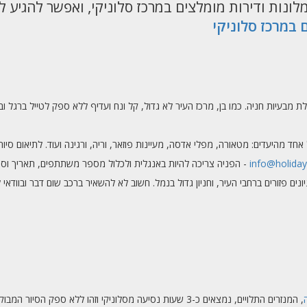
מלונות ודירות מומלצים במרכז סלוניקי, ואפשר להגיע ל
 במרכז סלוניקי
 מבעיות חניה. כמו בן, מרכז העיר לא גדול, קל ונח ועדיף ללא ספק לטייל ברגל וב
יעדים: מטאורה, מפלי אדסה, מעיינות פוזאר, וריה, ורגינה ועוד. לתיאום סיור עם נה
info@holiday
- הפניה צריכה להיות באנגלית ולכלול מספר משתתפים, תאריך וסיו
ים פזורים ברחבי העיר, וחניון גדול בנמל. חשוב לא להשאיר ברכב שום דבר ובוודאי
, המנזרים התלויים, נמצאים כ-3 שעות נסיעה מסלוניקי וזהו ללא ספק הסיור המבוקש ביותר.