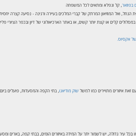
 בפוזאר
, קל ונפלא ומתאים לכל המשפחה
 הנחל, ואל המוזיאון המרתק של קברי המלכים בעיירה ורגינה - נסיעה קצרה יחסית
במסלולים קלים או קצת יותר קשים, או באתר הארכיאולוגי של דיון ובכפר הציורי פל
ל אקסיוס.
 עם זאת איזורים מתויירים כמו למשל
שוק מודיאנו
, בתי הקפה והמסעדות, פועלים ביום א
 כמו בכל עיר גדולה, יש לשמור יתר על המידה באיזורים הומים, בבתי קפה, בארים ומס