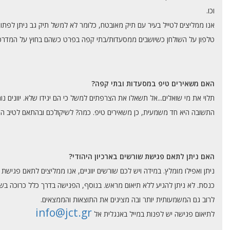
וכו.
אנו ממליצים לטייל בעיר עם תיק מאובטח, כלומר לא למשל תיק גב ניתן לפתוח
טלפון על השולחן כשיושבים ממסעדות/בתי קפה בפרט כשהם בחוץ על המדרכה. כ
האם משאירים טיפ במסעדות ובתי קפה?
תלוי את מי שואלים...אל תשאלו את הצרפתים למשל כי הם יגידו שלא. יוונים נ
התשובה היא חד משמעית, כן משאירים טיפ. כמה? לשיקולכם ובהתאם לטיב הש
האם ניתן לתאם פגישת שורשים בארכיון היהודי?
ניתן ואפילו מומלץ. במידה ויש לכם שורשים יווניים, אנו ממליצים לתאם פגישת 
כנסת. לא ניתן להגיע ללא תיאום מראש. בנוסף, הפגישה בדרך כלל כרוכה בש
לרוב גם המשמעותית יותר ובה מציגים את התוצאות והממצאים.
info@jct.gr
לתיאום פגישה יש לפנות במייל באנגלית אל