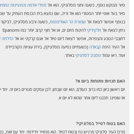
סיור מבוקש נוסף, כשעה וחצי מסלוניקי, הוא אל
מפלי אדסה והמעיינות החמים
סיור בעל אופי יותר הסטורי הוא אל וריה, שם נמצא בית הכנסת העתיק על שפת
בנוסף אפשר לצאת אל
שמורת הר האולימפוס
, כשעה ורבע מסלוניקי, לביקור 
ניתן לצאת אל
חלקידיקי
להינות מיום ים, או אל חוף קרוב יותר כמו Epanomi
לחובבי הטבע והצפרות, אפשר לצאת ליום טיול אל אגם קרקיני או אל
הדלתה ש
אל העיר היפה
קבאלה
(כשעתיים נסיעה מסלוניקי), בירת עוגיות הקורביידס.
ועוד. ראו עמוד
מסביב לסלוניקי
באתר.
האם חנויות פתוחות ביום א?
יום ראשון ביוון כמו ברוב העולם, הוא יום שבתון. לכן עסקים סגורים ביום זה. יחד
אז שופינג תכננו ליום אחר שהוא לא יום א.
האם בטוח לטייל בסלוניקי?
מרכז העיר סלוניקי מרגיש נח ובטוח לטיול. הוא מתוייר וידידותי. יחד עם זאת,