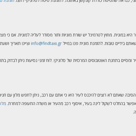
צי, כנראה שהטיסה כוללת קונקשן באתונה. להזמנת טיסה לסלוניקי לחצו:
הזמנת ט
יא במונית. מחוץ לטרמינל יש שורת מוניות ותור מסודר לעליה למונית. אם כי מצא
תם בידיים טובות. להזמנת מונית פנו במייל
info@findtaxi.gr
וציינו תאריך ושעת
ומסיים בתחנת האוטובוסים המרכזית של סלוניקי. לוח זמני נסיעות ניתן לבדוק ב
יבה שאתם לא רוצים להיכנס לעיר היא כי אתם עם רכב, ניתן לחפש מלון עם חניה ב
אפשר בהחלט לשקול לינה בעיר, איסוף רכב מהעיר או משדה התעופה למחרת.
מלונ
.