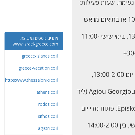
Kalapo. עם מנות מגוונות ואווירה נעימה. שעות פעילות:
המכולת הכשרה - כולל חלות, בשרים וגם אוכל מוכן - נמצאת מול מסעדת Cosmos פתוחה בין 10:00-14:00 או בתיאום מראש
Yasu Pizza - משלוחים של פיצה כשרה. להזמנה: 30-697-0525706+ - בימים א-ה בין השעות 13:00-1:00, בימי שישי 11:00-
אתרים נוספים מקבוצת
www.israel-greece.com
greece-islands.co.il
greece-vacation.co.il
rOOts - טבעונית מוצלחת במרכז סלוניקי, באחת היציאות משוק קפאני בפינה שקטה ונעימה. פתוחה מדי יום 13:00-2:00,
https:www.thessaloniki.co.il
Handwich - סטריט פוד וכריכים יצירתיים באווירה צעירה, הכל טבעוני. במרכז סלוניקי. רחוב Agiou Georgiou Rotonda 3 (ליד
athens.co.il
rodos.co.il
OMG its SKG - סטריט פוד טבעוני, פאסט פוד טבעוני. במרכז סלוניקי, רחוב Episkopou Kitrous Nikolaou 1. פתוח מדי יום
sifnos.co.il
agistri.co.il