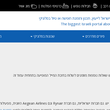
רכב
|
חבילות נופש
|
כרטיסי הפלגות
|
מזג אוויר
ראל לייעוץ, תכנון והזמנת חופשה או טיול בסלוניקי
The biggest Israeli portal abo
סיורים מודרכים
שכונות בסלוניקי
מ
 שאלות נוספות מוזמנים לשלוח בתיבת המייל המופיעה בתחתית עמוד זה
Aegean  היוונית, מפעילות טיסות ישירות מישראל לסלוניקי.