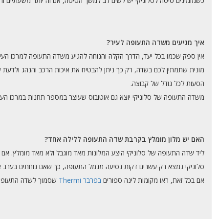
כשמזמינים טיסה לסלוניקי יש לשים לב למשך הטיסה, אם זה יותר משעתיים וח
איך מגיעים משדה התעופה לעיר?
אין ספק שכמו בכל יעד, הדרך הקלה והנוחה להגיע משדה התעופה למרכז העיר ה
מונית שתמתין לכם בשדה, רק כך ניתן להבטיח את איכות הרכב והנהג ולדעת שא
הסעות לכל גודל של קבוצה.
משדה התעופה של סלוניקי יוצא גם אוטובוס שעוצר במספר תחנות במרכז העיר 
האם יש מלון מומלץ בקרבת שדה התעופה ללילה אחד?
ליד שדה התעופה של סלוניקי היצע המלונות מאד מוגבל ולא מאד מומלץ. אם הס
סלוניקי נמצא רק עשרים דקות נסיעה מנמל התעופה, כך שאם נוחתים בערב 
אם בכל זאת, ראו מקומות לינה ספורים
בפרבר Thermi
שסמוך לשדה התעופה