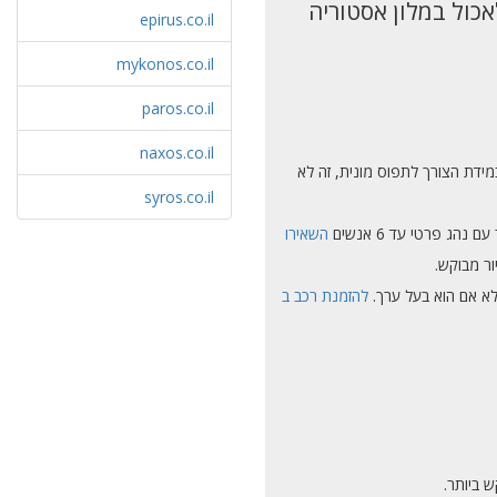
אכול במלון אסטוריה
epirus.co.il
mykonos.co.il
paros.co.il
naxos.co.il
מידת הצורך לתפוס מונית, זה לא
syros.co.il
ג פרטי עד 6 אנשים
השאירו
ר מבוקש.
 לא אם הוא בעל ערך.
להזמנת רכב ב