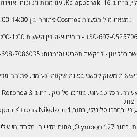
מסעדת Cosmos - Routes of Kosher בלב סלוניקי, ברחוב thaki 16
ון - לבקשת תפריט והזמנות: 30-698-7086035+