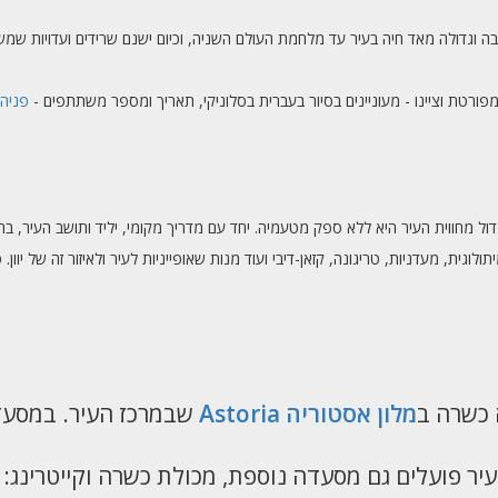
בה וגדולה מאד חיה בעיר עד מלחמת העולם השניה, וכיום ישנם שרידים ועדויות שמשו
מפורטת וציינו - מעוניינים בסיור בעברית בסלוניקי, תאריך ומספר משתתפים -
פניה 
ק גדול מחווית העיר היא ללא ספק מטעמיה. יחד עם מדריך מקומי, יליד ותושב העיר, 
גית, מעדניות, טריגונה, קזאן-דיבי ועוד מנות שאופייניות לעיר ולאיזור זה של יוון. 
 כשרה ב
מלון אסטוריה Astoria
שבמרכז העיר. במסעד
יר פועלים גם מסעדה נוספת, מכולת כשרה וקייטרינג: