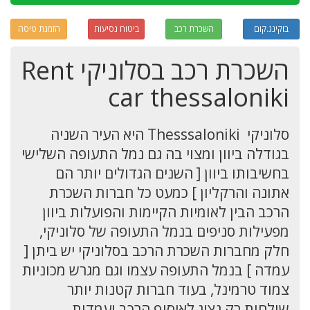
בוקינג.קום
השכרת רכב
ביטוח נסיעות
הזמנת טיסה
השכרת רכב בסלוניקי Rent
car thessaloniki
סלוניקי Thesssaloniki היא העיר השניה
בגודלה ביוון ומצוי בה גם נמל התעופה השלישי
בחשיבותו ביוון [ השנים הגדולים יותר הם
אתונה והרקליון ] כמעט כל חברות השכרת
הרכב הבין לאומיות הקיימות והפועלות ביוון
מפעילות סניפים בנמל התעופה של סלוניקי,
חלק מחברות השכרת הרכב בסלוניקי יש ביתן [
עמדה ] בנמל התעופה עצמו וגם מגרש מכוניות
צמוד טרמינל, בעוד חברות קטנות יותר
שולחות רק נציג לאיסוף הרכב ועמדות