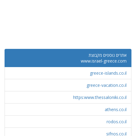
אתרים נוספים מקבוצת
www.israel-greece.com
greece-islands.co.il
greece-vacation.co.il
https:www.thessaloniki.co.il
athens.co.il
rodos.co.il
sifnos.co.il