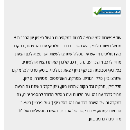
עוד אפשרות למי שרוצה להנות במקסימום מטיול בצפון יוון ההררית או
מטיול באיזור סלוניקי היא השכרת רכב בסלוניקי עם נהג צמוד, במקרה
כזה תחליטים מראש על מסלול שתרצו לעשות ואנו נוציא לכם הצעת
מחיר לרכב מושכר עם נהג [ רכב שלנו ] שאיתו תצאו או לסיורים
בסלוניקי וסביבתה ובנושף ניתן לצאת גם לטיול בוטיק פרטי לכל מיקום
שתרצו ביוון כולל : זגוריה, צומרקה, האולימפוס, מטאורה, פיליון,
חלקידיקי, תרקיה וכל מקום שתרצו ביוון, ניתן לקבל מאיתנו גם הצעת
מחיר לרכב עם נהג ועם מלונות ועם מסלול מדובר למספר ימים, גם
במקרה זה של השכת רכב עם נהג בסלוניקי [ טיול פרטי ] השאירו
פרטים בעממוק יצירת קשר של אתר יוון והאיים המפעילים מעל 10
מדריכים / נהגים ביוון.