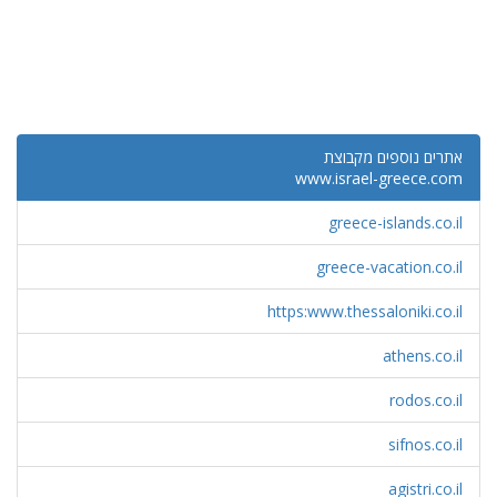
אתרים נוספים מקבוצת
www.israel-greece.com
greece-islands.co.il
greece-vacation.co.il
https:www.thessaloniki.co.il
athens.co.il
rodos.co.il
sifnos.co.il
agistri.co.il