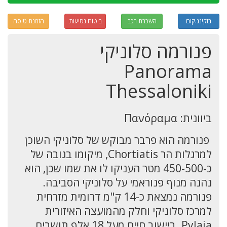
בוקינג.קום
השכרת רכב
ביטוח נסיעות
הזמנת טיסה
פנורמה סלוניקי
Panorama
Thessaloniki
ביוונית: Πανόραμα
פנורמה הוא פרבר מבוקש של סלוניקי השוכן
למרגלות הר Chortiatis, מיקומו בגובה של
כ-450-500 מטר העניקו לו את שמו שכן, הוא
נהנה מנוף פנוראמי על סלוניקי הסביבה.
פנורמה נמצאת כ-14 ק"מ דרומית מזרחית
למרכז סלוניקי וחלק מהמועצה האיזורית
Pylaia. ביישוב חיים מעל 18 אלף תושבים