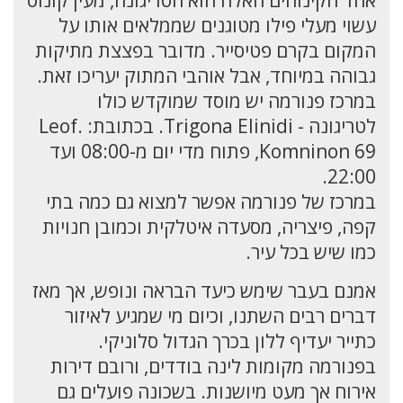
אחד הקינוחים האלה הוא הטריגונה, מעין קונוס
עשוי מעלי פילו מטוגנים שממלאים אותו על
המקום בקרם פטיסייר. מדובר בפצצת מתיקות
גבוהה במיוחד, אבל אוהבי המתוק יעריכו זאת.
במרכז פנורמה יש מוסד שמוקדש כולו
לטריגונה - Trigona Elinidi. בכתובת: Leof.
Komninon 69, פתוח מדי יום מ-08:00 ועד
22:00.
במרכז של פנורמה אפשר למצוא גם כמה בתי
קפה, פיצריה, מסעדה איטלקית וכמובן חנויות
כמו שיש בכל עיר.
אמנם בעבר שימש כיעד הבראה ונופש, אך מאז
דברים רבים השתנו, וכיום מי שמגיע לאיזור
כתייר יעדיף ללון בכרך הגדול סלוניקי.
בפנורמה מקומות לינה בודדים, ורובם דירות
אירוח אך מעט מיושנות. בשכונה פועלים גם